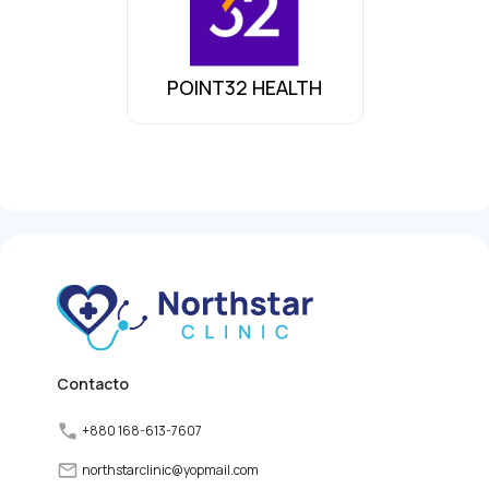
POINT32 HEALTH
Contacto
+880 168-613-7607
northstarclinic
@
yopmail.com